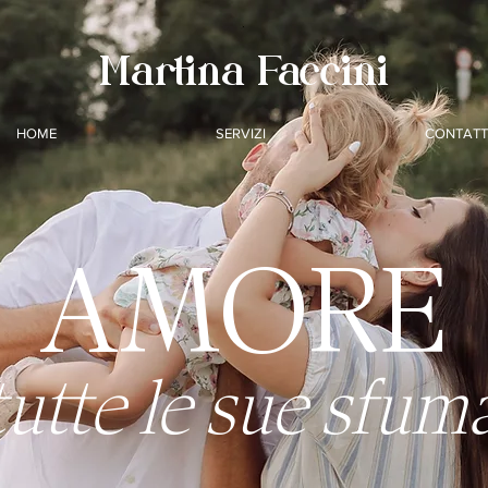
Martina Faccini
HOME
SERVIZI
CONTATT
AMORE
tutte le sue sfum