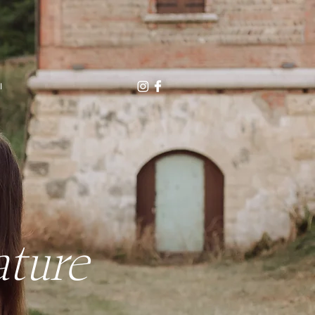
I
ature